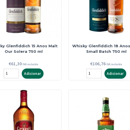
ky Glenfiddich 15 Anos Malt
Whisky Glenfiddich 18 Anos
Our Solera 750 ml
Small Batch 750 ml
€
61,30
€
106,76
IVA incluído
IVA incluído
Quantidade
Quantidade
Adicionar
Adicionar
de
de
Whisky
Whisky
Glenfiddich
Glenfiddich
15
18
Anos
Anos
Malt
Malt
Our
Small