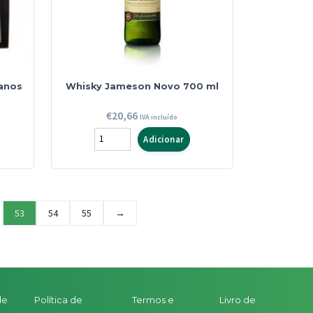
 anos
Whisky Jameson Novo 700 ml
€
20,66
IVA incluído
Quantidade
Adicionar
de
Whisky
Jameson
Novo
53
54
55
→
700
ml
de
Política de
Termos e
Livro de