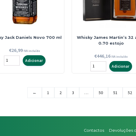
y Jack Daniels Novo 700 ml
Whisky James Martin’s 32
0.70 estojo
€
26,99
IVA incluído
€
446,16
IVA incluído
Quantidade
Adicionar
Quantidade
Adicionar
de
de
Whisky
Whisky
Jack
James
Daniels
←
1
2
3
…
50
51
52
Martin's
Novo
32
700
anos
ml
0.70
estojo
Contactos
Devoluções 