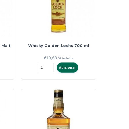
 Malt
Whisky Golden Lochs 700 ml
€
10,68
IVA incluído
Quantidade
Adicionar
de
Whisky
Golden
Lochs
700
ml