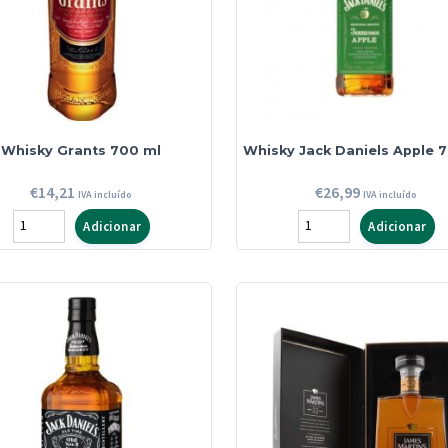
Solera
Batch
750
750
ml
ml
Whisky Grants 700 ml
Whisky Jack Daniels Apple 
€
14,21
€
26,99
IVA incluído
IVA incluído
Quantidade
Quantidade
Adicionar
Adicionar
de
de
Whisky
Whisky
Grants
Jack
700
Daniels
ml
Apple
700
ml