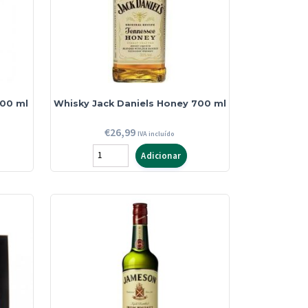
700 ml
Whisky Jack Daniels Honey 700 ml
€
26,99
IVA incluído
Quantidade
Adicionar
de
Whisky
Jack
Daniels
Honey
700
ml