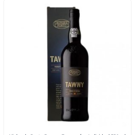
da
Madeira
Barbeito
Seco
3
Anos
750
ml