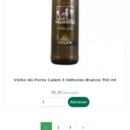
Individual
750
ml
Vinho do Porto Calem 3 Velhotes Branco 750 ml
€
5,93
IVA incluído
Quantidade
Adicionar
de
Vinho
do
1
2
3
→