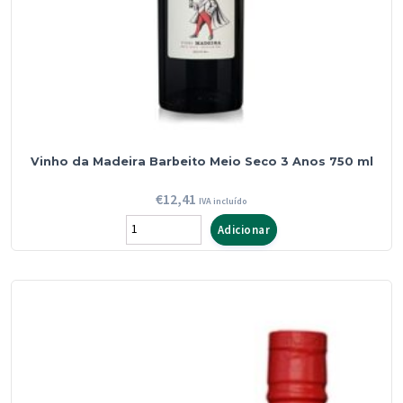
Vinho da Madeira Barbeito Meio Seco 3 Anos 750 ml
€
12,41
IVA incluído
Quantidade
Adicionar
de
Vinho
da
Madeira
Barbeito
Meio
Seco