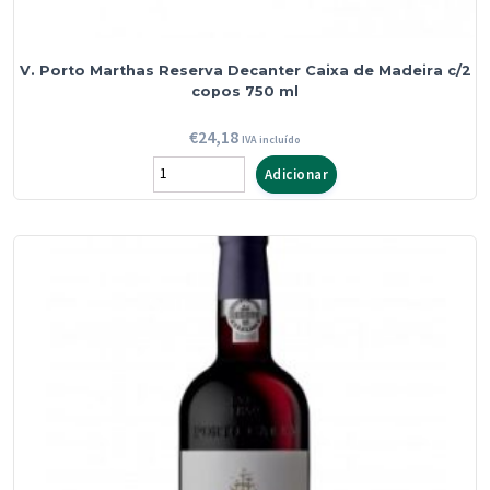
V. Porto Marthas Reserva Decanter Caixa de Madeira c/2
copos 750 ml
€
24,18
IVA incluído
Quantidade
Adicionar
de
V.
Porto
Marthas
Reserva
Decanter
Caixa
de
Madeira
c/2