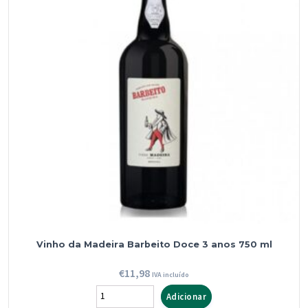
700
ml
Vinho da Madeira Barbeito Doce 3 anos 750 ml
€
11,98
IVA incluído
Quantidade
Adicionar