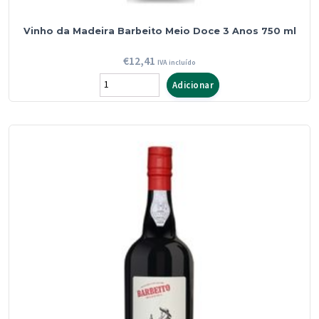
Vinho da Madeira Barbeito Meio Doce 3 Anos 750 ml
€
12,41
IVA incluído
Quantidade
Adicionar
de
Vinho
da
Madeira
Barbeito
Meio
Doce
3
Anos
750
ml