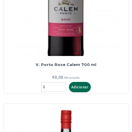
copos
750
ml
V. Porto Rose Calem 700 ml
€
8,08
IVA incluído
Quantidade
Adicionar
de
V.
Porto
Rose
Calem