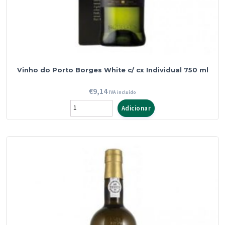
Vinho do Porto Borges White c/ cx Individual 750 ml
€
9,14
IVA incluído
Quantidade
Adicionar
de
Vinho
do
Porto
Borges
White
c/
cx