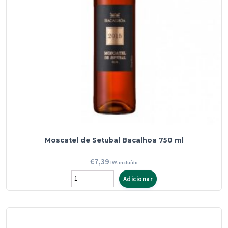
Moscatel de Setubal Bacalhoa 750 ml
€
7,39
IVA incluído
Quantidade
Adicionar
de
Moscatel
de