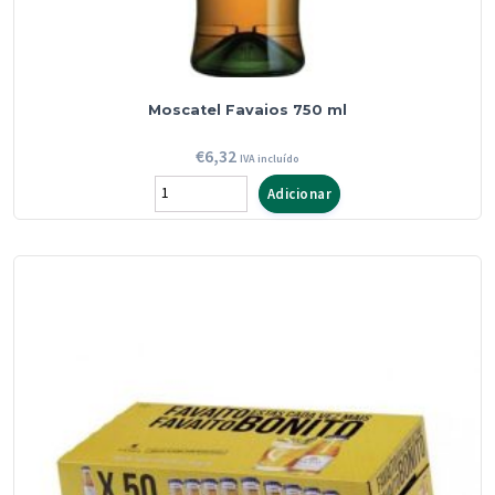
Moscatel Favaios 750 ml
€
6,32
IVA incluído
Quantidade
Adicionar
de
Moscatel
Favaios
750
ml