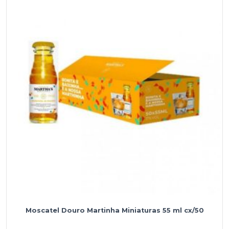
Setubal
Bacalhoa
750
ml
Moscatel Douro Martinha Miniaturas 55 ml cx/50