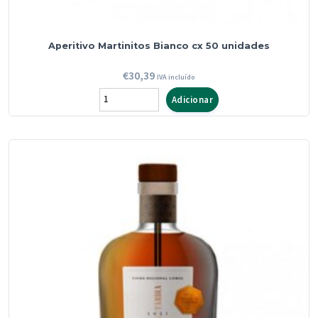
Aperitivo Martinitos Bianco cx 50 unidades
€
30,39
IVA incluído
Quantidade
Adicionar
de
Aperitivo
Martinitos
Bianco
cx
50
unidades