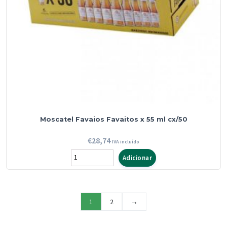
Moscatel Favaios Favaitos x 55 ml cx/50
€
28,74
IVA incluído
Quantidade
Adicionar
de
Moscatel
Favaios
1
2
→
Favaitos
x