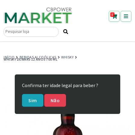
0
Pesquisar
por:
INÍCIO
BEBIDAS ALCOÓLICAS
WHISKY
WHISKY DEWARS 12 ANOS 700 ML
Confirma ter idade legal para beber ?
Sim
Não