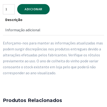
Quantidade
ADICIONAR
de
Descrição
Whisky
Dewars
Informação adicional
12
Anos
Esforçamo-nos para manter as informações atualizadas mas
700
podem surgir discrepâncias nos produtos entregues devido a
ml
alterações efetuadas pelos fabricantes. Verifique os rótulos
previamente ao uso. O ano de colheita do vinho pode variar
consoante o stock existente em loja pelo que poderá não
corresponder ao ano visualizado.
Produtos Relacionados