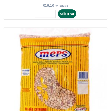
€
16,10
IVA incluído
Quantidade
Adicionar
de
Feijão
Branco
Meps
Seco
5
Kg