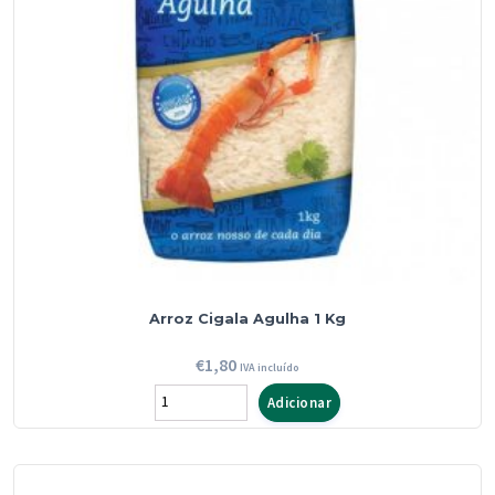
Arroz Cigala Agulha 1 Kg
€
1,80
IVA incluído
Quantidade
Adicionar
de
Arroz
Cigala