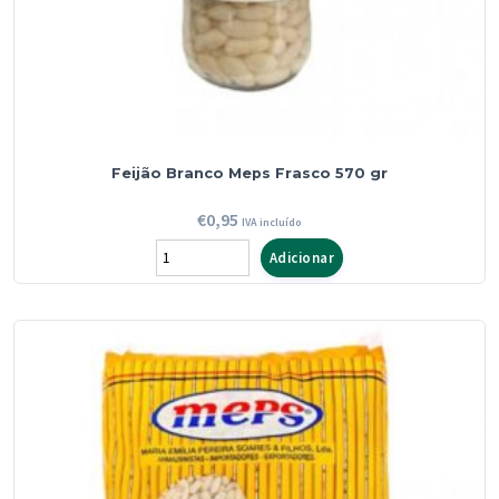
Feijão Branco Meps Frasco 570 gr
€
0,95
IVA incluído
Quantidade
Adicionar
de
Feijão
Branco
Meps
Frasco
570
gr