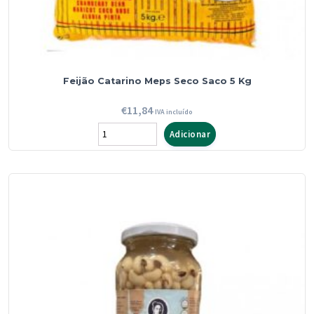
Feijão Catarino Meps Seco Saco 5 Kg
€
11,84
IVA incluído
Quantidade
Adicionar
de
Feijão
Catarino
Meps
Seco
Saco
5
Kg