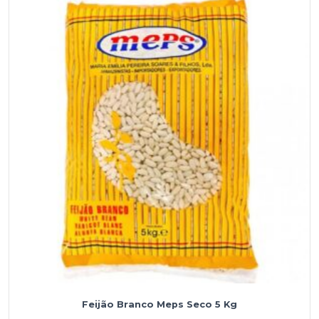
Meps
Seco
5
Kg
Feijão Branco Meps Seco 5 Kg