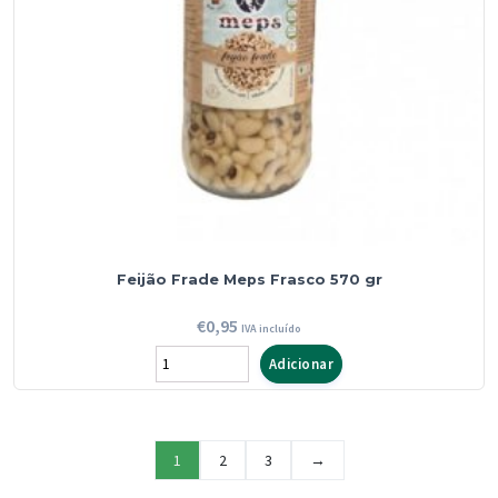
Feijão Frade Meps Frasco 570 gr
€
0,95
IVA incluído
Quantidade
Adicionar
de
Feijão
Frade
1
2
3
→
Meps