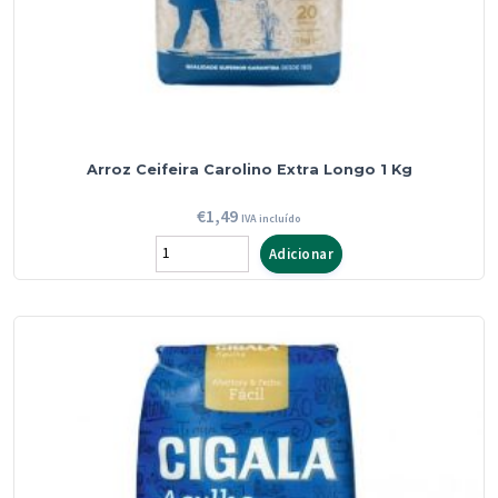
Arroz Ceifeira Carolino Extra Longo 1 Kg
€
1,49
IVA incluído
Quantidade
Adicionar
de
Arroz
Ceifeira
Carolino
Extra
Longo
1
Kg