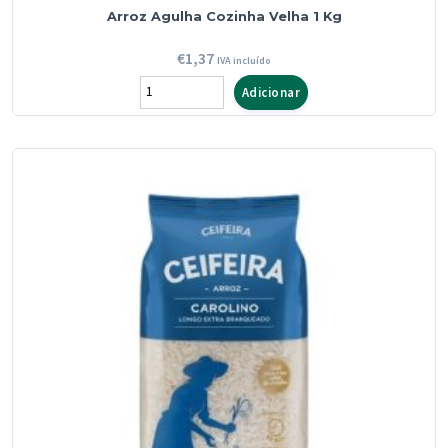
Arroz Agulha Cozinha Velha 1 Kg
€
1,37
IVA incluído
Quantidade
Adicionar
de
Arroz
Agulha
Cozinha
Velha
1
Kg