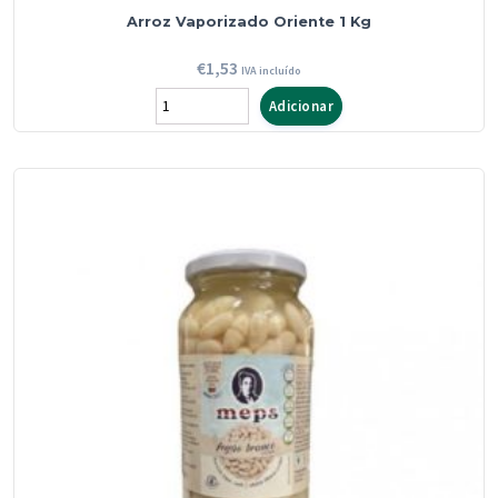
Arroz Vaporizado Oriente 1 Kg
€
1,53
IVA incluído
Quantidade
Adicionar
de
Arroz
Vaporizado
Oriente
1
Kg