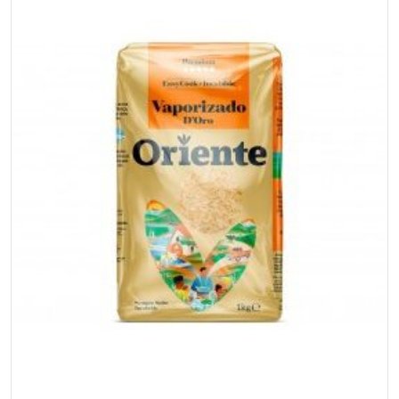
Agulha
1
Kg