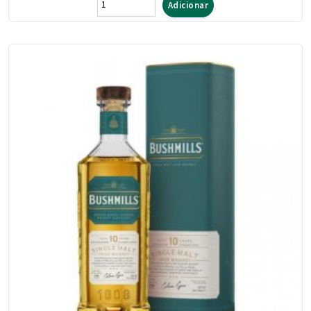
Quantidade
Adicionar
de
Whisky
Bushmills
Malt
16
Anos
700
ml