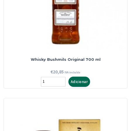
Whisky Bushmils Original 700 ml
€
20,85
IVA incluído
Quantidade
Adicionar
de
Whisky
Bushmils
Original
700
ml