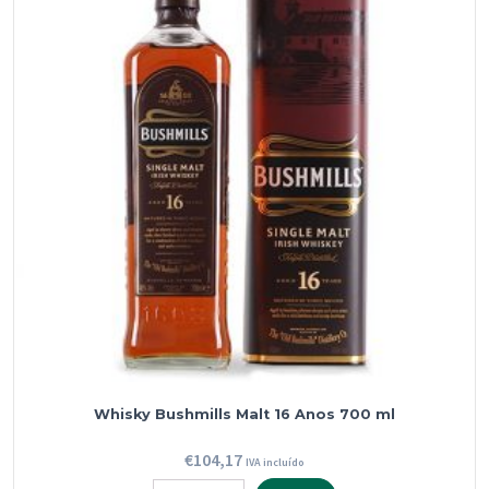
Bush
700
ml
Whisky Bushmills Malt 16 Anos 700 ml
€
104,17
IVA incluído