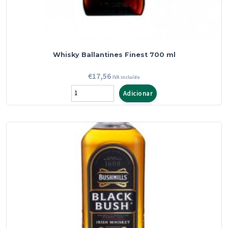
Whisky Ballantines Finest 700 ml
€
17,56
IVA incluído
Quantidade
Adicionar
de
Whisky
Ballantines
Finest
700
ml