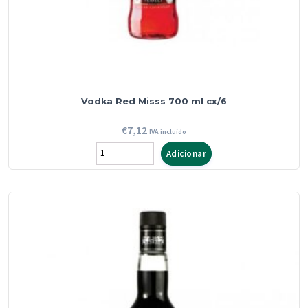
Vodka Red Misss 700 ml cx/6
€
7,12
IVA incluído
Quantidade
Adicionar
de
Vodka
Red
Misss
700
ml
cx/6