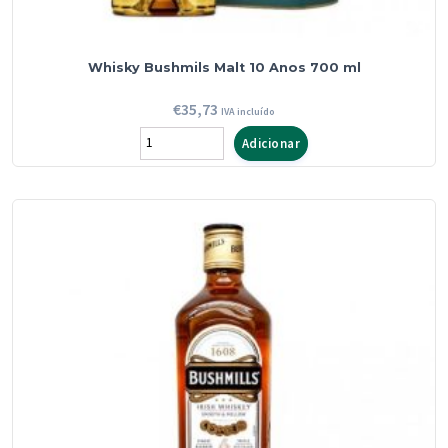
Whisky Bushmils Malt 10 Anos 700 ml
€
35,73
IVA incluído
Quantidade
Adicionar
de
Whisky
Bushmils
Malt
10
Anos
700
ml