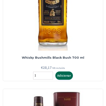
Whisky Bushmills Black Bush 700 ml
€
28,17
IVA incluído
Quantidade
Adicionar
de
Whisky
Bushmills
Black