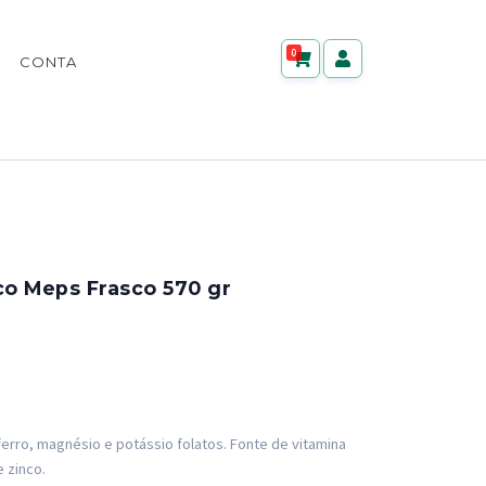
0
CONTA
co Meps Frasco 570 gr
 ferro, magnésio e potássio folatos. Fonte de vitamina
e zinco.