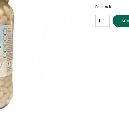
Em stock
Quantidade
ADI
de
Feijão
Branco
Meps
Frasco
570
gr