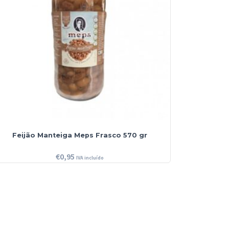
Feijão Manteiga Meps Frasco 570 gr
€
0,95
IVA incluído