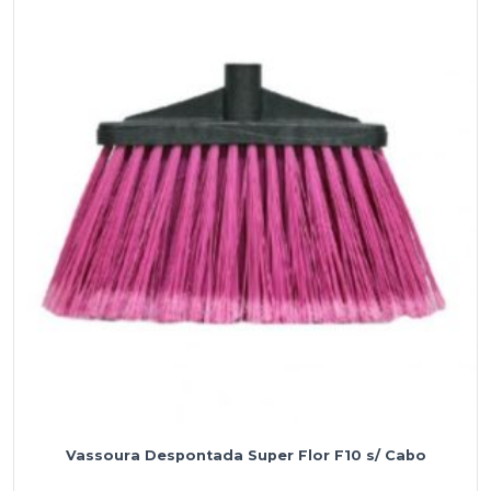
Extra
F4
s/
Cabo
Vassoura Despontada Super Flor F10 s/ Cabo