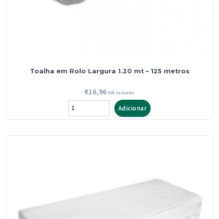
Toalha em Rolo Largura 1.20 mt – 125 metros
€
16,96
IVA incluído
Quantidade
Adicionar
de
Toalha
em
Rolo
Largura
1.20
mt
-