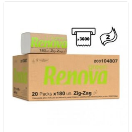
Nodoas
Novo
Real
Oxi
Power
Gold
Roupa
de
Côr
950
gr