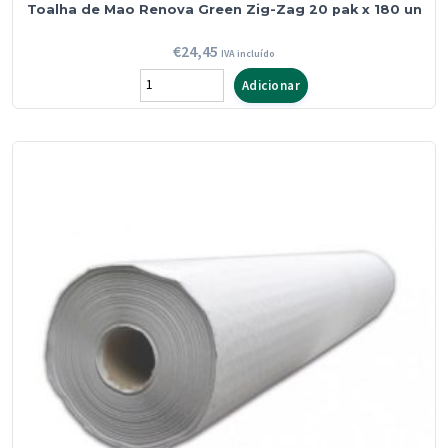
Toalha de Mao Renova Green Zig-Zag 20 pak x 180 un
€
24,45
IVA incluído
Quantidade
Adicionar
de
Toalha
de
Mao
Renova
Green
Zig-
Zag
20
pak
x
180
un