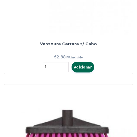
Vassoura Carrara s/ Cabo
€
2,98
IVA incluído
Quantidade
Adicionar
de
Vassoura
Carrara
s/
Cabo