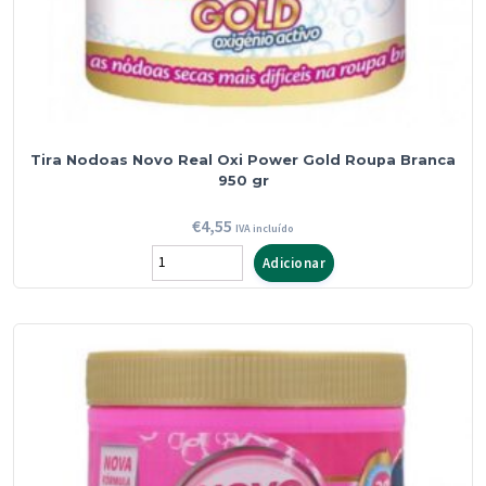
Tira Nodoas Novo Real Oxi Power Gold Roupa Branca
950 gr
€
4,55
IVA incluído
Quantidade
Adicionar
de
Tira
Nodoas
Novo
Real
Oxi
Power