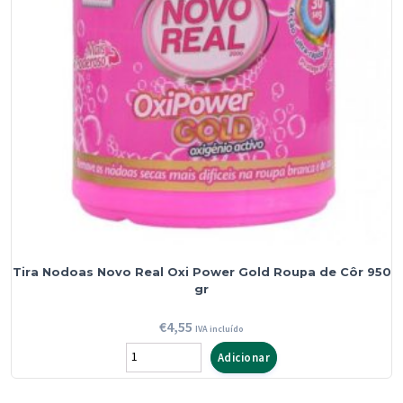
Gold
Roupa
Branca
950
gr
Tira Nodoas Novo Real Oxi Power Gold Roupa de Côr 950
gr
€
4,55
IVA incluído
Quantidade
Adicionar
de
Tira