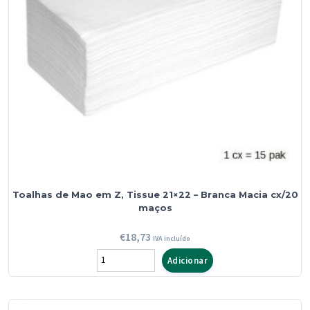
125
metros
Toalhas de Mao em Z, Tissue 21×22 – Branca Macia cx/20
maços
€
18,73
IVA incluído
Quantidade
Adicionar
de
Toalhas