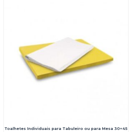
de
Mao
em
Z,
Tissue
21x22
-
Branca
Macia
cx/20
maços
Toalhetes Individuais para Tabuleiro ou para Mesa 30×45