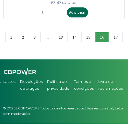
€
2,42
IVA incluído
Quantidade
Adicionar
de
Vassoura
Despontada
←
1
2
3
…
13
14
15
16
17
Super
Flor
F10
s/
Cabo
ontactos
Devoluções
Política de
Termos e
Livro de
de artigos
privacidade
condições
reclamações
©
2026
| CBPOWER | Todos os direitos reservados | Seja responsável, beba
com moderação