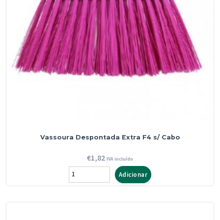
Vassoura Despontada Extra F4 s/ Cabo
€
1,82
IVA incluído
Quantidade
Adicionar
de
Vassoura
Despontada