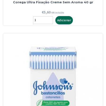
Corega Ultra Fixação Creme Sem Aroma 40 gr
€
5,60
IVA incluído
Quantidade
Adicionar
de
Corega
Ultra
Fixação
Creme
Sem
Aroma
40
gr