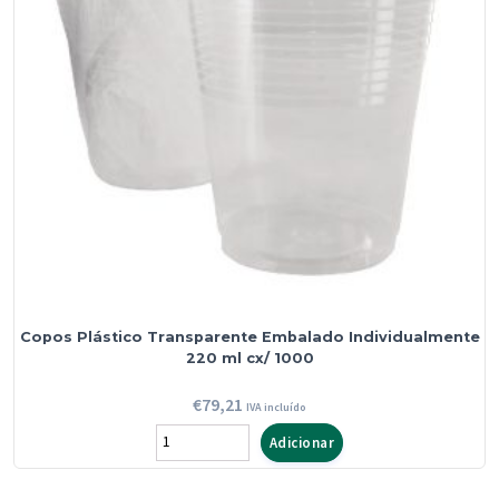
ml
cx/1000
Copos Plástico Transparente Embalado Individualmente
220 ml cx/ 1000
€
79,21
IVA incluído
Quantidade
Adicionar
de
Copos