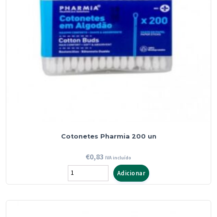
Cotonetes Pharmia 200 un
€
0,83
IVA incluído
Quantidade
Adicionar
de
Cotonetes
Pharmia