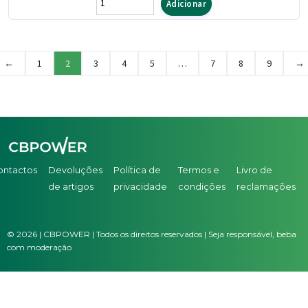
Quantidade
Adicionar
de
Cueca
Descartavel
←
1
2
3
4
5
…
7
8
9
→
Fralda
Indasec
Plus
L12
-20
un
ontactos
Devoluções
Política de
Termos e
Livro de
de artigos
privacidade
condições
reclamações
©
2026
| CBPOWER | Todos os direitos reservados | Seja responsável, beba
com moderação