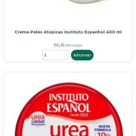
Creme Peles Atopicas Instituto Espanhol 400 ml
€
6,41
IVA incluído
Quantidade
Adicionar
de
Creme
Peles
Atopicas
Instituto
Espanhol
400
ml