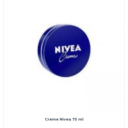
200
un
Creme Nivea 75 ml