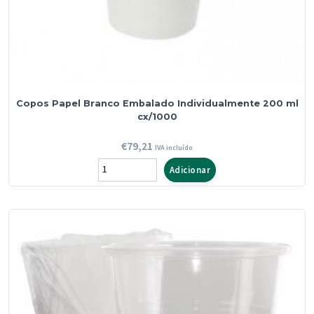
Copos Papel Branco Embalado Individualmente 200 ml
cx/1000
€
79,21
IVA incluído
Quantidade
Adicionar
de
Copos
Papel
Branco
Embalado
Individualmente
200