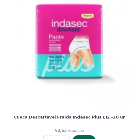
Urea
Instituto
Espanhol
400
ml
Cueca Descartavel Fralda Indasec Plus L12 -20 un
€
8,61
IVA incluído