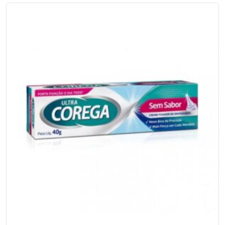
Plástico
Transparente
Embalado
Individualmente
220
ml
cx/
1000