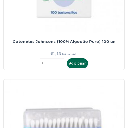
Cotonetes Johnsons (100% Algodão Puro) 100 un
€
1,13
IVA incluído
Quantidade
Adicionar
de
Cotonetes
Johnsons
(100%
Algodão
Puro)
100
un