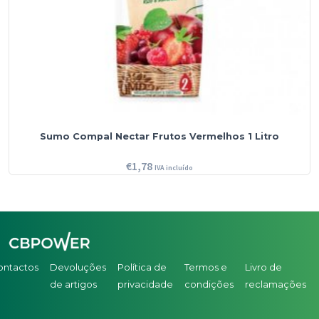
Sumo Compal Nectar Frutos Vermelhos 1 Litro
€
1,78
IVA incluído
ontactos
Devoluções
Política de
Termos e
Livro de
de artigos
privacidade
condições
reclamações