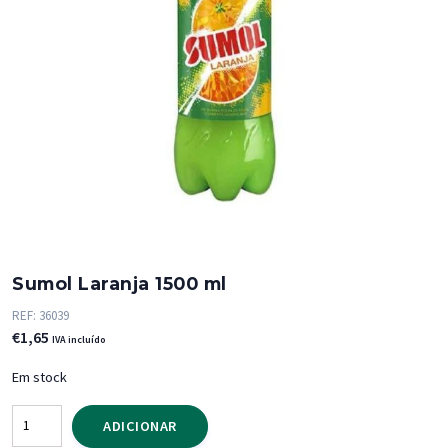
Sumol Laranja 1500 ml
REF:
36039
€
1,65
IVA incluído
Em stock
Quantidade
ADICIONAR
de