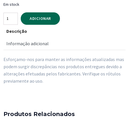
Em stock
Quantidade
ADICIONAR
de
Descrição
Sumo
Compal
Informação adicional
Nectar
Frutos
Esforçamo-nos para manter as informações atualizadas mas
Vermelhos
podem surgir discrepâncias nos produtos entregues devido a
1
alterações efetuadas pelos fabricantes. Verifique os rótulos
Litro
previamente ao uso.
Produtos Relacionados