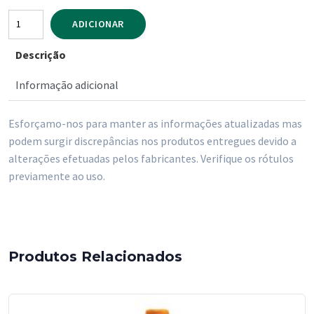
Quantidade
ADICIONAR
de
Descrição
Joi
Laranja
Informação adicional
1500
ml
Esforçamo-nos para manter as informações atualizadas mas
podem surgir discrepâncias nos produtos entregues devido a
alterações efetuadas pelos fabricantes. Verifique os rótulos
previamente ao uso.
Produtos Relacionados