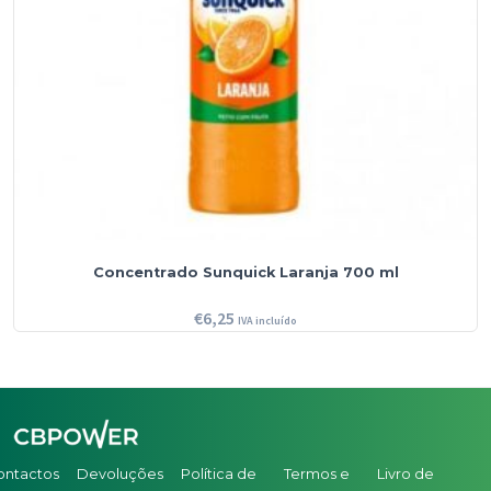
Concentrado Sunquick Laranja 700 ml
€
6,25
IVA incluído
ontactos
Devoluções
Política de
Termos e
Livro de