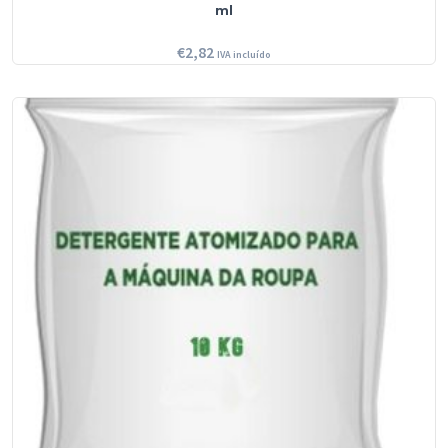
ml
€
2,82
IVA incluído