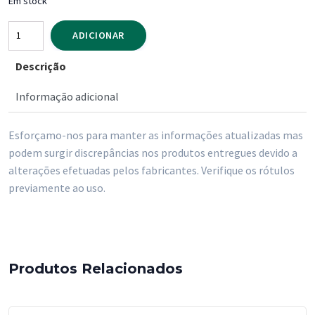
Em stock
Quantidade
ADICIONAR
de
Descrição
Detergente
Roupa
Informação adicional
Liquido
Plok
Esforçamo-nos para manter as informações atualizadas mas
Classic
podem surgir discrepâncias nos produtos entregues devido a
100
alterações efetuadas pelos fabricantes. Verifique os rótulos
Doses
previamente ao uso.
5
Litros
Produtos Relacionados