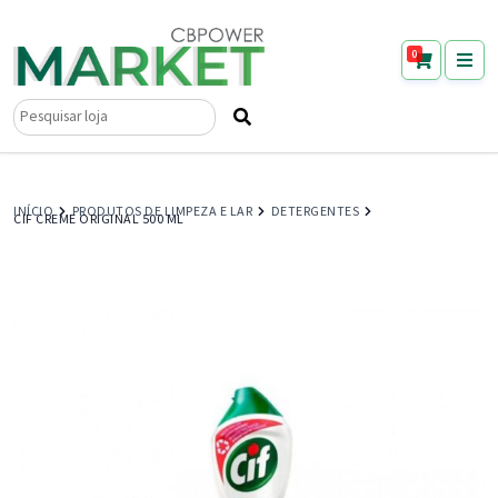
0
Pesquisar
por:
INÍCIO
PRODUTOS DE LIMPEZA E LAR
DETERGENTES
CIF CREME ORIGINAL 500 ML