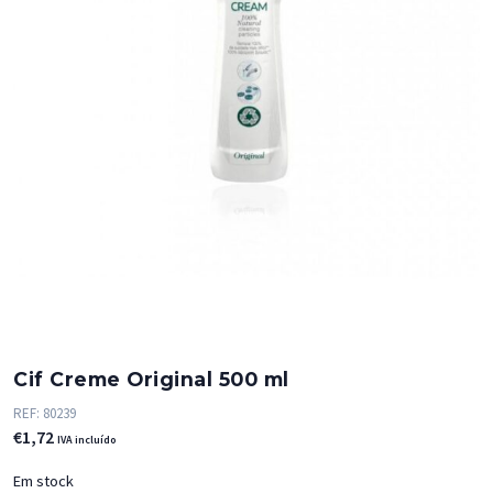
Cif Creme Original 500 ml
REF:
80239
€
1,72
IVA incluído
Em stock