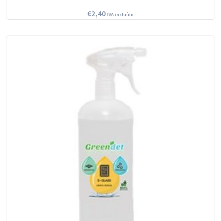
€
2,40
IVA incluído