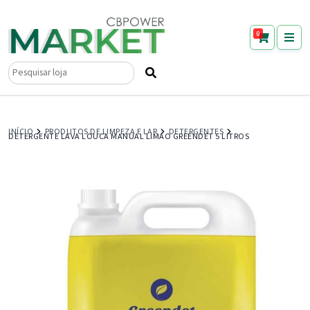
0
Pesquisar
por:
INÍCIO
PRODUTOS DE LIMPEZA E LAR
DETERGENTES
DETERGENTE LAVA LOUCA MANUAL LIMAO GREENDET 5 LITROS