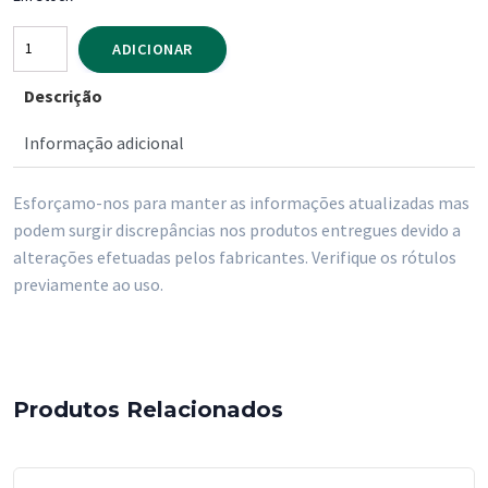
Quantidade
ADICIONAR
de
Descrição
Detergente
Lava
Informação adicional
louca
Manual
Esforçamo-nos para manter as informações atualizadas mas
Limao
podem surgir discrepâncias nos produtos entregues devido a
Greendet
alterações efetuadas pelos fabricantes. Verifique os rótulos
5
previamente ao uso.
litros
Produtos Relacionados