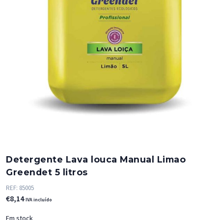
Detergente Lava louca Manual Limao
Greendet 5 litros
REF:
85005
€
8,14
IVA incluído
Em stock