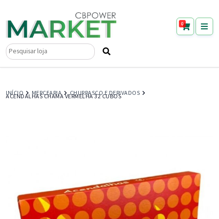
0
Pesquisar
por:
INÍCIO
MERCEARIA
CHURRASCO E DERIVADOS
ACENDALHAS CHAMA VERMELHA 32 CUBOS