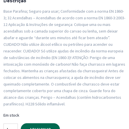
Descrição
Base Parafina; Seguro para usar; Conformidade com a norma EN 1860-
3; 32 Acendalhas – Acendalhas de acordo com a norma EN 1860-3:2003-
12 Aplicação & Instruções de segurança: Coloque uma ou mais
acendalhas sob a camada superior do carvao ou lenha, sem deixar
abafar e aguarde “durante uns minutos até ficar bem ateado”.
CUIDADO! Não utilize álcool etílico ou petróleo para acender ou
reacender. CUIDADO! Só utilize ajudas de incêndio da norma europeia
de substâncias de incêndio (EN 1860-3)! ATENÇÃO: Perigo de uma
intoxicação com monóxido de carbono! Não faça churrasco em lugares
fechados. Mantenha as crianças afastadas da churrasqueira! Antes de
colocar os alimentos na churrasqueira; a ajuda de incêndio deve ser
queimado completamente. O combustível de churrasco deve estar
completamente coberto por uma chapa de cinza. Guarde fora do
alcance das crianças. Perigo – Acendalhas (contém hidrocarbonetos
parafínicos). H228 Sólido inflamável.
Em stock
Quantidade