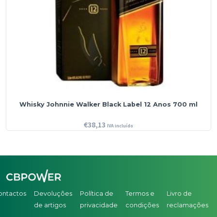
Whisky Johnnie Walker Black Label 12 Anos 700 ml
€
38,13
IVA incluído
ontactos
Devoluções
Política de
Termos e
Livro de
de artigos
privacidade
condições
reclamações