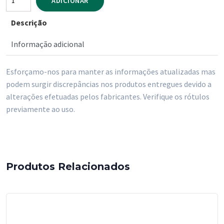
ADICIONAR
de
Descrição
Acendalhas
Chama
Informação adicional
Vermelha
32
Esforçamo-nos para manter as informações atualizadas mas
Cubos
podem surgir discrepâncias nos produtos entregues devido a
alterações efetuadas pelos fabricantes. Verifique os rótulos
previamente ao uso.
Produtos Relacionados