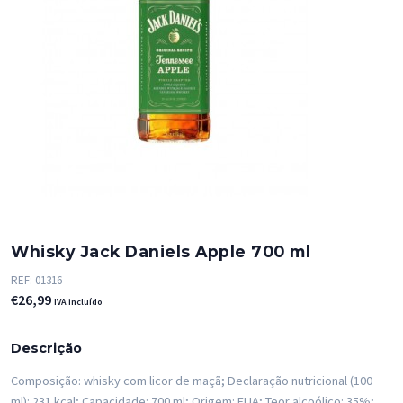
Whisky Jack Daniels Apple 700 ml
REF:
01316
€
26,99
IVA incluído
Descrição
Composição: whisky com licor de maçã; Declaração nutricional (100
ml): 231 kcal; Capacidade: 700 ml; Origem: EUA; Teor alcoólico: 35%;