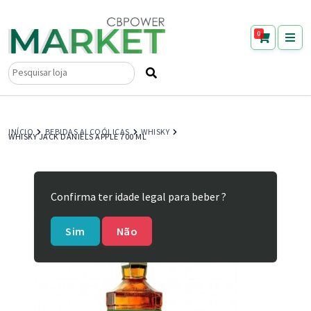
0
Pesquisar
por:
INÍCIO
BEBIDAS ALCOÓLICAS
WHISKY
WHISKY JACK DANIELS APPLE 700 ML
Confirma ter idade legal para beber ?
Sim
Não