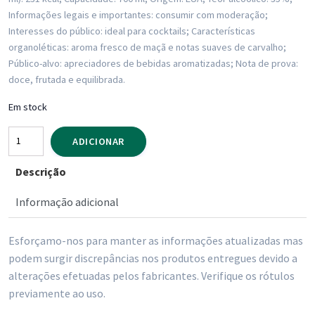
Informações legais e importantes: consumir com moderação;
Interesses do público: ideal para cocktails; Características
organoléticas: aroma fresco de maçã e notas suaves de carvalho;
Público-alvo: apreciadores de bebidas aromatizadas; Nota de prova:
doce, frutada e equilibrada.
Em stock
Quantidade
ADICIONAR
de
Descrição
Whisky
Jack
Informação adicional
Daniels
Apple
Esforçamo-nos para manter as informações atualizadas mas
700
podem surgir discrepâncias nos produtos entregues devido a
ml
alterações efetuadas pelos fabricantes. Verifique os rótulos
previamente ao uso.