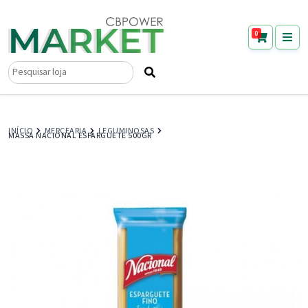
0
Pesquisar
por:
INÍCIO
MERCEARIA
LEGUMINOSAS
MASSA NACIONAL ESPARGUETE 500GR