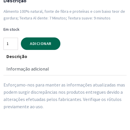
Descrição
Alimento 100% natural, fonte de fibra e proteínas e com baixo teor de
gordura; Textura Al dente: 7 Minutos; Textura suave: 9 minutos
Em stock
Quantidade
ADICIONAR
de
Descrição
Massa
Nacional
Informação adicional
Esparguete
500gr
Esforçamo-nos para manter as informações atualizadas mas
podem surgir discrepâncias nos produtos entregues devido a
alterações efetuadas pelos fabricantes. Verifique os rótulos
previamente ao uso.