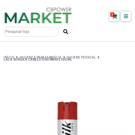
0
Pesquisar
por:
INÍCIO
HIGIENE E PARAFARMÁCIA
HIGIENE PESSOAL
LACA SUNSILK CABELOS NORMAIS 300 ML