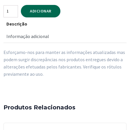
Quantidade
ADICIONAR
de
Descrição
Laca
Sunsilk
Informação adicional
Cabelos
Normais
Esforçamo-nos para manter as informações atualizadas mas
300
podem surgir discrepâncias nos produtos entregues devido a
ml
alterações efetuadas pelos fabricantes. Verifique os rótulos
previamente ao uso.
Produtos Relacionados