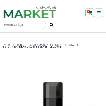
0
Pesquisar
por:
INÍCIO
HIGIENE E PARAFARMÁCIA
HIGIENE PESSOAL
ESPUMA BARBEAR GILLETTE SENSITIVE 200ML