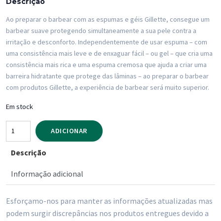
Descrição
Ao preparar o barbear com as espumas e géis Gillette, consegue um
barbear suave protegendo simultaneamente a sua pele contra a
irritação e desconforto. Independentemente de usar espuma – com
uma consistência mais leve e de enxaguar fácil – ou gel – que cria uma
consistência mais rica e uma espuma cremosa que ajuda a criar uma
barreira hidratante que protege das lâminas – ao preparar o barbear
com produtos Gillette, a experiência de barbear será muito superior.
Em stock
Quantidade
ADICIONAR
de
Descrição
Espuma
Barbear
Informação adicional
Gillette
Sensitive
Esforçamo-nos para manter as informações atualizadas mas
200ml
podem surgir discrepâncias nos produtos entregues devido a