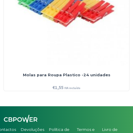
Molas para Roupa Plastico -24 unidades
€
1,55
IVA incluído
ontactos
Devoluções
Política de
Termos e
Livro de