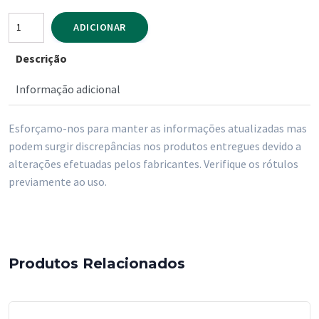
Quantidade
ADICIONAR
de
Descrição
Esfregao
Fibra
Informação adicional
Verde
Gigante
Esforçamo-nos para manter as informações atualizadas mas
Palmilar
podem surgir discrepâncias nos produtos entregues devido a
alterações efetuadas pelos fabricantes. Verifique os rótulos
previamente ao uso.
Produtos Relacionados