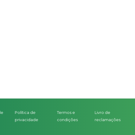
de
Política de
Termos e
Livro de
privacidade
condições
reclamações