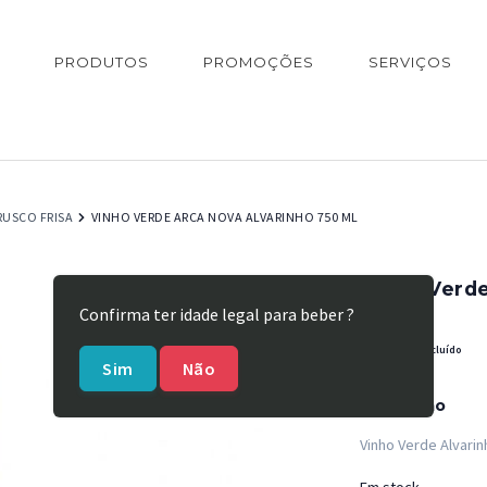
PRODUTOS
PROMOÇÕES
SERVIÇOS
RUSCO FRISA
VINHO VERDE ARCA NOVA ALVARINHO 750 ML
Vinho Verde
Confirma ter idade legal para beber ?
REF:
31045
€
8,18
IVA incluído
Sim
Não
Descrição
Vinho Verde Alvarin
Em stock