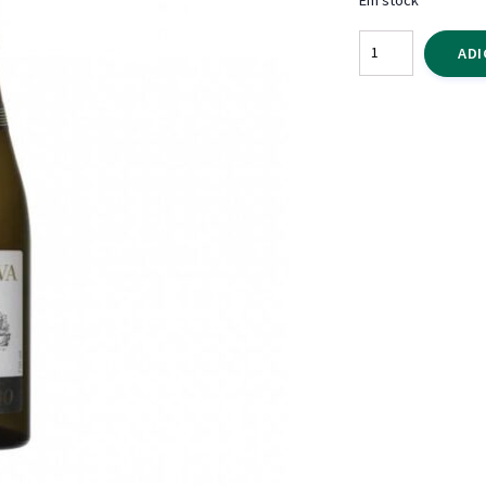
Quantidade
ADI
de
Vinho
Verde
Arca
Nova
Alvarinho
750
ml