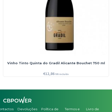
Vinho Tinto Quinta do Gradil Alicante Bouchet 750 ml
€
12,86
IVA incluído
ontactos
Devoluções
Política de
Termos e
Livro de