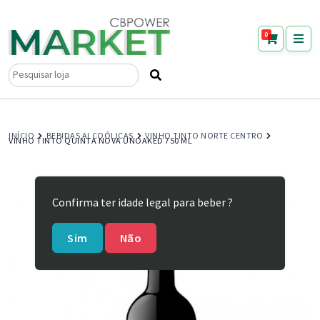
0
Pesquisar
por:
INÍCIO
BEBIDAS ALCOÓLICAS
VINHO TINTO NORTE CENTRO
VINHO TINTO QUINTA NOVA UNOAKED 750 ML
Confirma ter idade legal para beber ?
Sim
Não