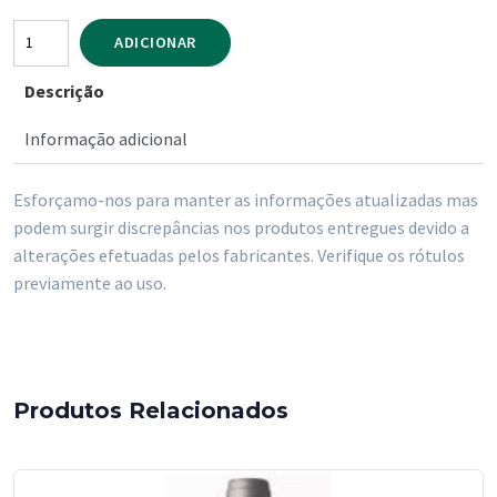
Quantidade
ADICIONAR
de
Descrição
Vinho
Tinto
Informação adicional
Quinta
Nova
Esforçamo-nos para manter as informações atualizadas mas
Unoaked
podem surgir discrepâncias nos produtos entregues devido a
750
alterações efetuadas pelos fabricantes. Verifique os rótulos
ml
previamente ao uso.
Produtos Relacionados