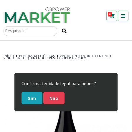
0
Pesquisar
por:
INÍCIO
BEBIDAS ALCOÓLICAS
VINHO TINTO NORTE CENTRO
VINHO TINTO QUINTA DO CRASTO SUPERIOR 750 ML
Confirma ter idade legal para beber ?
Sim
Não