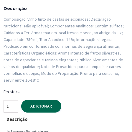
Descrição
Composição: Vinho tinto de castas selecionadas; Declaração
Nutricional: Não aplicável; Componentes Analíticos: Contém sulfitos;
Cuidados a Ter: Armazenar em local fresco e seco, ao abrigo da luz;
Capacidade: 750 ml; Teor Alcoólico: 14%; Informações Legais:
Produzido em conformidade com normas de segurança alimentar;
Características Organoléticas: Aroma intenso de frutos silvestres,
notas de especiarias e taninos elegantes; Público Alvo: Amantes de
vinhos de qualidade; Nota de Prova: Ideal para acompanhar carnes
vermelhas e queijos; Modo de Preparação: Pronto para consumo,
servir entre 16-18°C
Em stock
Quantidade
ADICIONAR
de
Descrição
Vinho
Tinto
Informação adicional