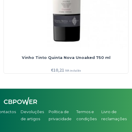
Vinho Tinto Quinta Nova Unoaked 750 ml
€
10,21
IVA incluído
ontactos
Devoluções
Política de
Termos e
Livro de
de artigos
privacidade
condições
reclamações