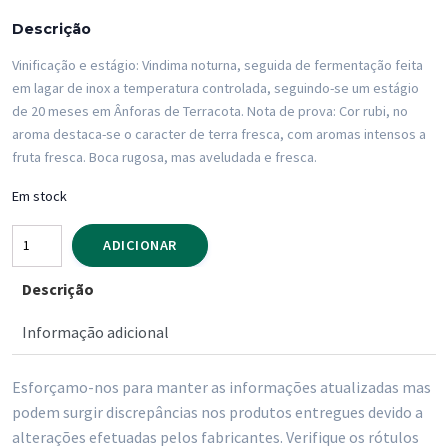
Descrição
Vinificação e estágio: Vindima noturna, seguida de fermentação feita
em lagar de inox a temperatura controlada, seguindo-se um estágio
de 20 meses em Ânforas de Terracota. Nota de prova: Cor rubi, no
aroma destaca-se o caracter de terra fresca, com aromas intensos a
fruta fresca. Boca rugosa, mas aveludada e fresca.
Em stock
Quantidade
ADICIONAR
de
Descrição
Vinho
Tinto
Informação adicional
Herdade
da
Esforçamo-nos para manter as informações atualizadas mas
Candeeira
podem surgir discrepâncias nos produtos entregues devido a
-
alterações efetuadas pelos fabricantes. Verifique os rótulos