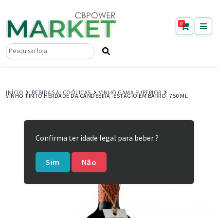
0
Pesquisar
por:
INÍCIO
BEBIDAS ALCOÓLICAS
VINHO GAMA SUPERIOR
VINHO TINTO HERDADE DA CANDEEIRA -ESTÁGIO EM BARRO- 750 ML
Confirma ter idade legal para beber ?
Sim
Não