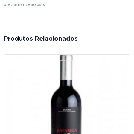
Estágio
previamente ao uso.
em
Barro-
750
ml
Produtos Relacionados