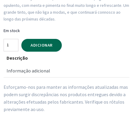
opulento, com menta e pimenta no final muito longo e refrescante. Um
grande tinto, que não liga a modas, e que continuará connosco ao
longo das próximas décadas.
Em stock
Quantidade
ADICIONAR
de
Descrição
Vinho
Tinto
Informação adicional
Ganita
Centenario
Esforçamo-nos para manter as informações atualizadas mas
Quinta
podem surgir discrepâncias nos produtos entregues devido a
do
alterações efetuadas pelos fabricantes. Verifique os rótulos
Ggradil
previamente ao uso.
750
ml