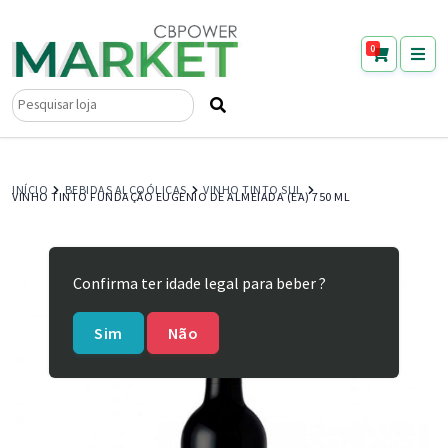
0
Pesquisar
por:
INÍCIO
BEBIDAS ALCOÓLICAS
VINHO TINTO SUL
VINHO TINTO FUNDAÇÃO EUGENIO DE ALMEIADA (EA) 750 ML
Confirma ter idade legal para beber ?
Sim
Não