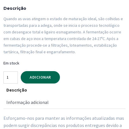
Descrição
Quando as uvas atingem o estado de maturação ideal, são colhidas e
transportadas para a adega, onde se inicia o processo tecnológico
com desengace total e ligeiro esmagamento. A fermentação ocorre
em cubas de aço inox a temperatura controlada de 24-27ºC. Após a
fermentação procede-se a filtrações, loteamentos, estabilização
tartárica, filtração final e engarrafamento.
Em stock
Quantidade
ADICIONAR
de
Descrição
Vinho
Tinto
Informação adicional
Fundação
Eugenio
Esforçamo-nos para manter as informações atualizadas mas
de
podem surgir discrepâncias nos produtos entregues devido a