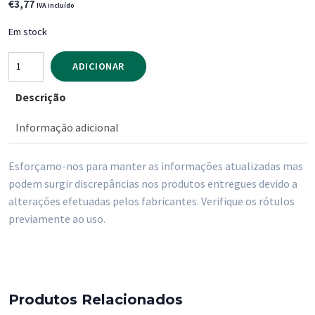
€
3,77
IVA incluído
Em stock
Quantidade
ADICIONAR
de
Descrição
Vinho
Tinto
Informação adicional
Castelo
do
Esforçamo-nos para manter as informações atualizadas mas
Sulco
podem surgir discrepâncias nos produtos entregues devido a
Reserva
alterações efetuadas pelos fabricantes. Verifique os rótulos
Seleção
previamente ao uso.
do
Enologo
Quinta
do
Produtos Relacionados
Gradil