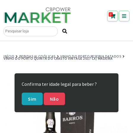
0
Pesquisar
por:
INÍCIO
BEBIDAS ALCOÓLICAS
VINHO DO PORTO RESERVA DATADOS
VINHO DO PORTO QUINTA DO CRASTO VINTAGE 2017 CX/ MADEIRA
Confirma ter idade legal para beber ?
Sim
Não