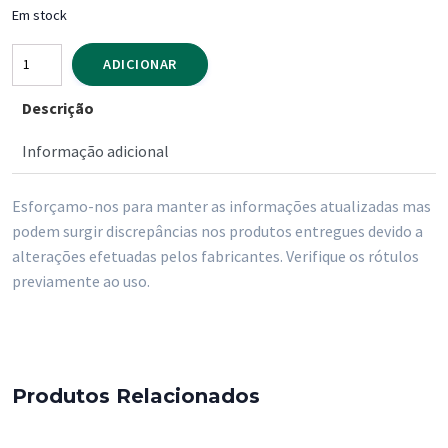
Em stock
Quantidade
ADICIONAR
de
Descrição
Vinho
do
Informação adicional
Porto
Quinta
Esforçamo-nos para manter as informações atualizadas mas
do
podem surgir discrepâncias nos produtos entregues devido a
Crasto
alterações efetuadas pelos fabricantes. Verifique os rótulos
Vintage
previamente ao uso.
2017
cx/
Madeira
Produtos Relacionados