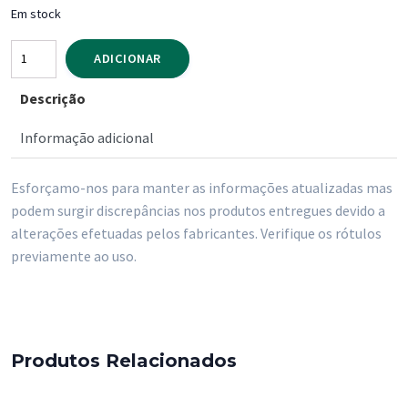
Em stock
Quantidade
ADICIONAR
de
Descrição
Vinho
Branco
Informação adicional
Vale
da
Esforçamo-nos para manter as informações atualizadas mas
Palha
podem surgir discrepâncias nos produtos entregues devido a
Quinta
alterações efetuadas pelos fabricantes. Verifique os rótulos
do
previamente ao uso.
Gradil
250
ml
cx/24
Produtos Relacionados