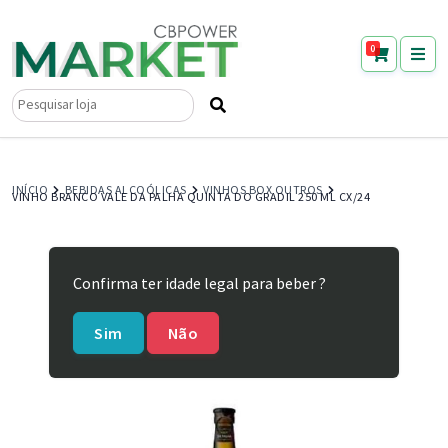
0
Pesquisar
por:
INÍCIO
BEBIDAS ALCOÓLICAS
VINHOS BOX OUTROS
VINHO BRANCO VALE DA PALHA QUINTA DO GRADIL 250 ML CX/24
Confirma ter idade legal para beber ?
Sim
Não