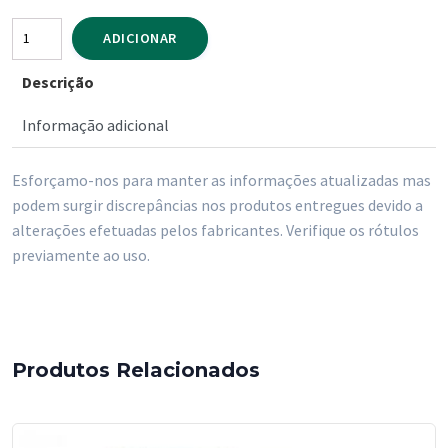
Quantidade
ADICIONAR
de
Descrição
Triple-
Seco
Informação adicional
MONTANHA
1
Esforçamo-nos para manter as informações atualizadas mas
Litro
podem surgir discrepâncias nos produtos entregues devido a
-17%
alterações efetuadas pelos fabricantes. Verifique os rótulos
vol-
previamente ao uso.
Produtos Relacionados