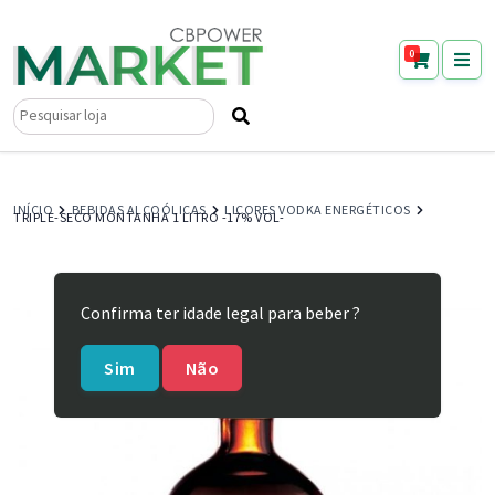
0
Pesquisar
por:
INÍCIO
BEBIDAS ALCOÓLICAS
LICORES VODKA ENERGÉTICOS
TRIPLE-SECO MONTANHA 1 LITRO -17% VOL-
Confirma ter idade legal para beber ?
Sim
Não