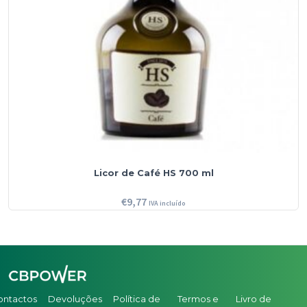
Licor de Café HS 700 ml
€
9,77
IVA incluído
ontactos
Devoluções
Política de
Termos e
Livro de