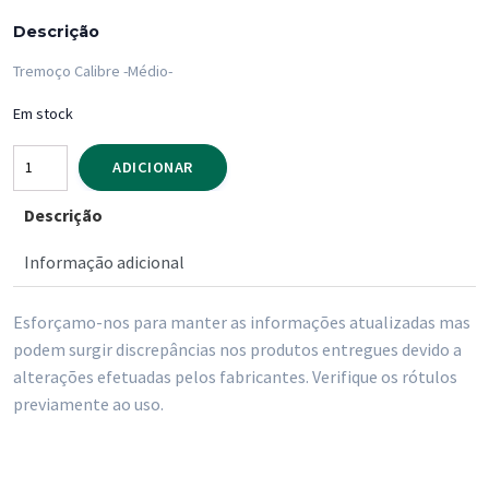
Descrição
Tremoço Calibre -Médio-
Em stock
Quantidade
ADICIONAR
de
Descrição
Tremoço
Calibre
Informação adicional
12-
13
Esforçamo-nos para manter as informações atualizadas mas
Balde
podem surgir discrepâncias nos produtos entregues devido a
3
alterações efetuadas pelos fabricantes. Verifique os rótulos
Kg
previamente ao uso.
-
Peso
Liquido