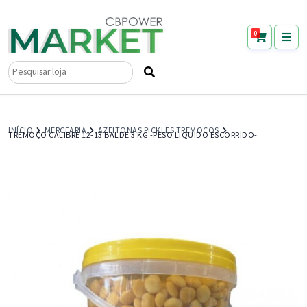
0
Pesquisar
por:
INÍCIO
MERCEARIA
AZEITONAS PICKLES TREMOÇOS
TREMOÇO CALIBRE 12-13 BALDE 3 KG -PESO LIQUIDO ESCORRIDO-