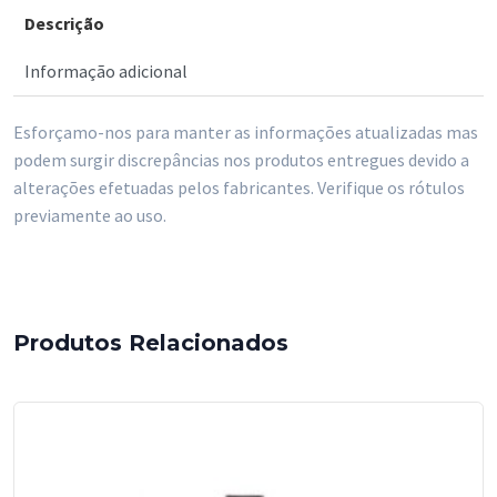
Descrição
Saco
do
Informação adicional
Lixo
Preto
Esforçamo-nos para manter as informações atualizadas mas
50
podem surgir discrepâncias nos produtos entregues devido a
Litros
alterações efetuadas pelos fabricantes. Verifique os rótulos
10
previamente ao uso.
un
-6
Rolos
Produtos Relacionados