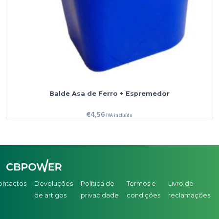
Balde Asa de Ferro + Espremedor
€
4,56
IVA incluído
ontactos
Devoluções
Política de
Termos e
Livro de
de artigos
privacidade
condições
reclamações