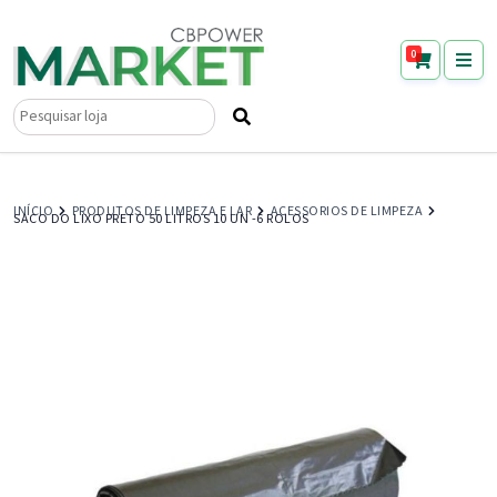
0
Pesquisar
por:
INÍCIO
PRODUTOS DE LIMPEZA E LAR
ACESSORIOS DE LIMPEZA
SACO DO LIXO PRETO 50 LITROS 10 UN -6 ROLOS