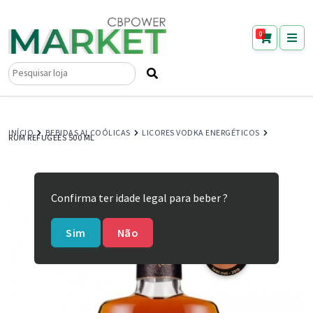
0
Pesquisar
por:
INÍCIO
BEBIDAS ALCOÓLICAS
LICORES VODKA ENERGÉTICOS
RUM REFUGEES 500 ML
Confirma ter idade legal para beber ?
Sim
Não