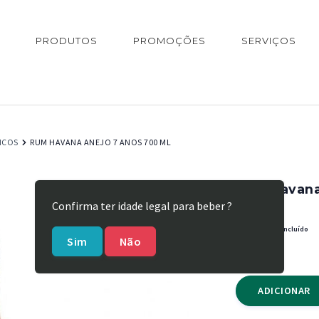
PRODUTOS
PROMOÇÕES
SERVIÇOS
ICOS
RUM HAVANA ANEJO 7 ANOS 700 ML
Rum Havana
Confirma ter idade legal para beber ?
REF:
05050
€
32,48
IVA incluído
Sim
Não
Em stock
ADICIONAR