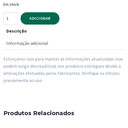
Em stock
Quantidade
ADICIONAR
de
Descrição
Rebuçados
c/
Informação adicional
Recheio
de
Esforçamo-nos para manter as informações atualizadas mas
Chocolate
podem surgir discrepâncias nos produtos entregues devido a
Penha
alterações efetuadas pelos fabricantes. Verifique os rótulos
1
previamente ao uso.
Kg
Produtos Relacionados