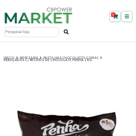
0
Pesquisar
por:
INÍCIO
MERCEARIA
PASTILHAS CHOCOLATES GOMAS
REBUÇADOS C/ RECHEIO DE CHOCOLATE PENHA 1 KG