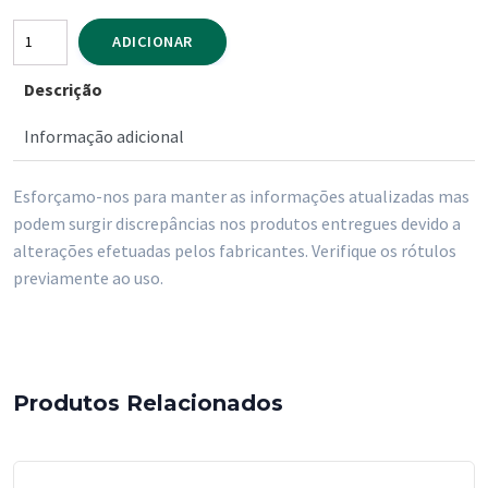
Quantidade
ADICIONAR
de
Descrição
Pá
do
Informação adicional
Lixo
com
Esforçamo-nos para manter as informações atualizadas mas
Encaixe
podem surgir discrepâncias nos produtos entregues devido a
Para
alterações efetuadas pelos fabricantes. Verifique os rótulos
Vassoura
previamente ao uso.
Produtos Relacionados