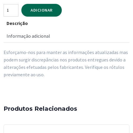
Quantidade
ADICIONAR
de
Descrição
Maionese
Paladin
Informação adicional
900
ml
Esforçamo-nos para manter as informações atualizadas mas
podem surgir discrepâncias nos produtos entregues devido a
alterações efetuadas pelos fabricantes. Verifique os rótulos
previamente ao uso.
Produtos Relacionados