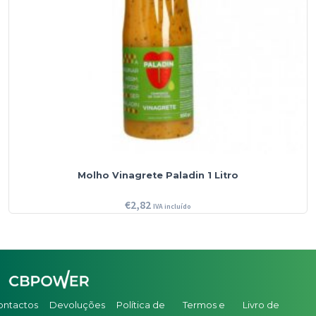
Molho Vinagrete Paladin 1 Litro
€
2,82
IVA incluído
ontactos
Devoluções
Política de
Termos e
Livro de