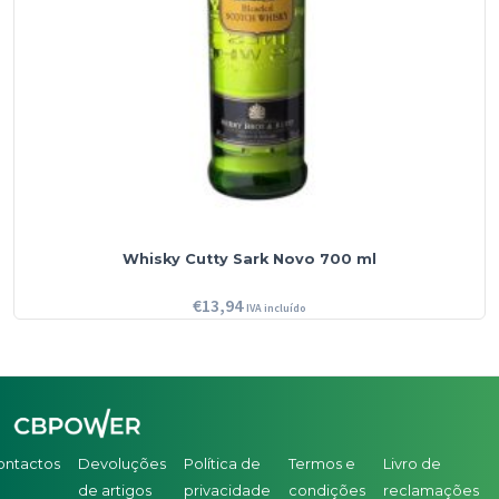
Whisky Cutty Sark Novo 700 ml
€
13,94
IVA incluído
ontactos
Devoluções
Política de
Termos e
Livro de
de artigos
privacidade
condições
reclamações