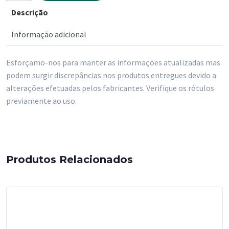
Descrição
Guardanapos
Renova
Informação adicional
Folha
Dupla
Esforçamo-nos para manter as informações atualizadas mas
A
podem surgir discrepâncias nos produtos entregues devido a
alterações efetuadas pelos fabricantes. Verifique os rótulos
previamente ao uso.
Produtos Relacionados