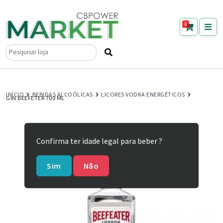
0
Pesquisar
por:
INÍCIO
BEBIDAS ALCOÓLICAS
LICORES VODKA ENERGÉTICOS
GIN BEEFETER 700 ML
Confirma ter idade legal para beber ?
Sim
Não