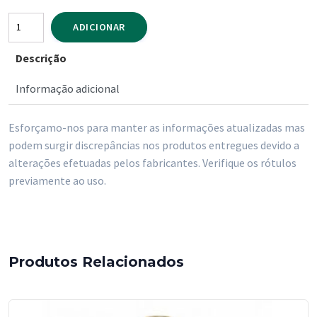
Quantidade
ADICIONAR
de
Descrição
Gin
Beefeter
Informação adicional
700
ml
Esforçamo-nos para manter as informações atualizadas mas
podem surgir discrepâncias nos produtos entregues devido a
alterações efetuadas pelos fabricantes. Verifique os rótulos
previamente ao uso.
Produtos Relacionados