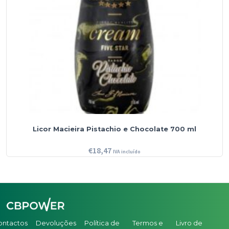
Licor Macieira Pistachio e Chocolate 700 ml
€
18,47
IVA incluído
ontactos
Devoluções
Política de
Termos e
Livro de