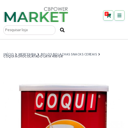
0
Pesquisar
por:
INÍCIO
MERCEARIA
BOLOS BOLACHAS SNACKS CEREAIS
COQUI ACHOCOLATADO LATA 400 GR