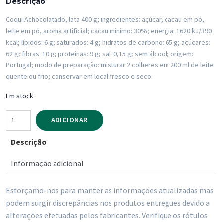
Descrição
Coqui Achocolatado, lata 400 g; ingredientes: açúcar, cacau em pó,
leite em pó, aroma artificial; cacau mínimo: 30%; energia: 1620 kJ/390
kcal; lípidos: 6 g; saturados: 4 g; hidratos de carbono: 65 g; açúcares:
62 g; fibras: 10 g; proteínas: 9 g; sal: 0,15 g; sem álcool; origem:
Portugal; modo de preparação: misturar 2 colheres em 200 ml de leite
quente ou frio; conservar em local fresco e seco.
Em stock
Quantidade
ADICIONAR
de
Descrição
Coqui
Achocolatado
Informação adicional
Lata
400
Esforçamo-nos para manter as informações atualizadas mas
gr
podem surgir discrepâncias nos produtos entregues devido a
alterações efetuadas pelos fabricantes. Verifique os rótulos