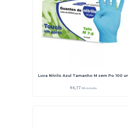
Luva Nitrilo Azul Tamanho M sem Po 100 u
€
4,77
IVA incluído