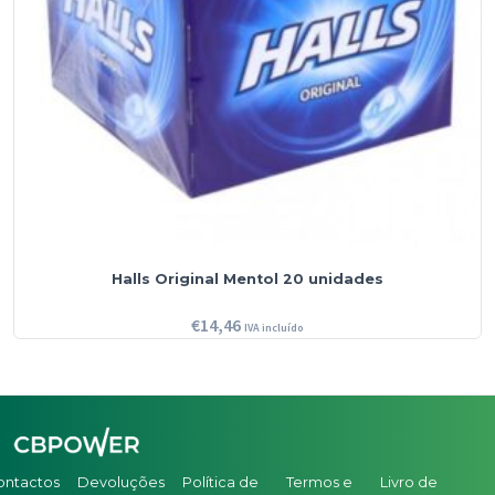
Halls Original Mentol 20 unidades
€
14,46
IVA incluído
ontactos
Devoluções
Política de
Termos e
Livro de