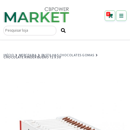
0
Pesquisar
por:
INÍCIO
MERCEARIA
PASTILHAS CHOCOLATES GOMAS
CHOCOLATE KINDER BUENO T2 X 30