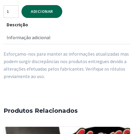
Quantidade
ADICIONAR
de
Descrição
Chocolate
Kinder
Informação adicional
Bueno
T2
Esforçamo-nos para manter as informações atualizadas mas
x
podem surgir discrepâncias nos produtos entregues devido a
30
alterações efetuadas pelos fabricantes. Verifique os rótulos
previamente ao uso.
Produtos Relacionados