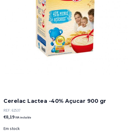
Cerelac Lactea -40% Açucar 900 gr
REF:
62537
€
8,19
IVA incluído
Em stock