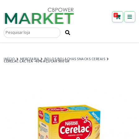
0
Pesquisar
por:
INÍCIO
MERCEARIA
BOLOS BOLACHAS SNACKS CEREAIS
CERELAC LACTEA -40% AÇUCAR 900 GR