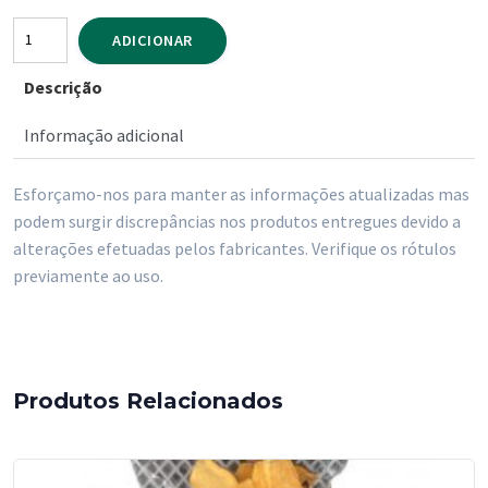
Quantidade
ADICIONAR
de
Descrição
Cerelac
Lactea
Informação adicional
-40%
Açucar
Esforçamo-nos para manter as informações atualizadas mas
900
podem surgir discrepâncias nos produtos entregues devido a
gr
alterações efetuadas pelos fabricantes. Verifique os rótulos
previamente ao uso.
Produtos Relacionados