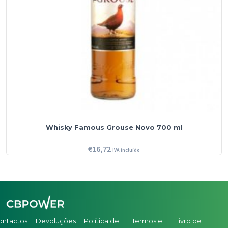
Whisky Famous Grouse Novo 700 ml
€
16,72
IVA incluído
ontactos
Devoluções
Política de
Termos e
Livro de