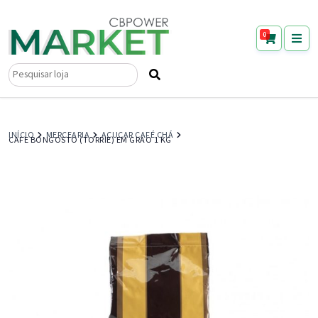
0
Pesquisar
por:
INÍCIO
MERCEARIA
AÇUCAR CAFÉ CHÁ
CAFE BONGOSTO (TORRIE) EM GRAO 1 KG