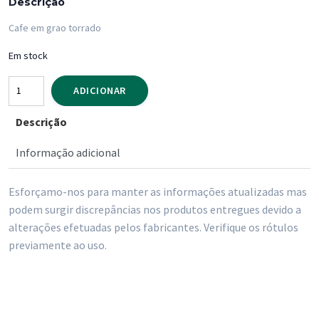
Descrição
Cafe em grao torrado
Em stock
Quantidade
ADICIONAR
de
Descrição
Cafe
Bongosto
Informação adicional
(Torrie)
em
Esforçamo-nos para manter as informações atualizadas mas
Grao
podem surgir discrepâncias nos produtos entregues devido a
1
alterações efetuadas pelos fabricantes. Verifique os rótulos
Kg
previamente ao uso.